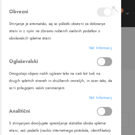
izdelki
Obvezni
0
Preklop
Cart
navigacije
Strinjanje je avtomatsko, saj so piškotki obvezni za delovanje
strani in z njimi ne zbiramo nobenih osebnih podatkov o
obiskovalcih spletne strani
Prijava uporabnika
Več Informacij
Oglaševalski
Omogočajo objavo naših oglasov tako na naši kot tudi na
drugih spletnih straneh in družbenih omrežjih, in sicer tako, da
Registrirani uporabniki
so ti prilagojeni vašim zanimanjem
Če imate račun, se prijavite z vašim e-poštnim naslovom.
Več Informacij
E-pošta
Analitični
S strinjanjem dovoljujete spremljanje statistike obiska spletne
strani, vaši podatki (naslov internetnega protokola, identifikatorji
Geslo