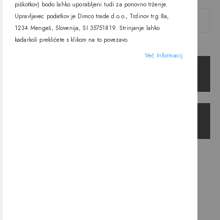
piškotkov) bodo lahko uporabljeni tudi za ponovno trženje.
Upravljavec podatkov je Dimco trade d.o.o., Trdinov trg 8a,
1234 Mengeš, Slovenija, SI 35751819. Strinjanje lahko
kadarkoli prekličete s klikom na to povezavo.
Ali ste pozabili vaše geslo?
Več Informacij
PRIJAVA
USTVARITE RAČUN