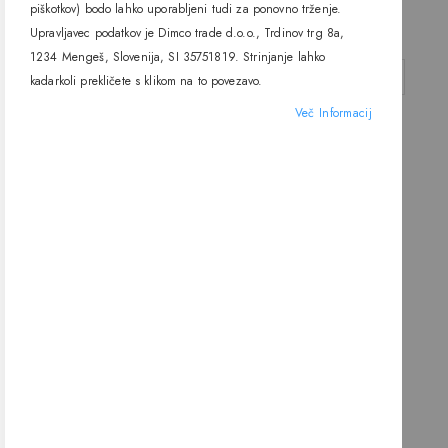
One light
IP54, One light
piškotkov) bodo lahko uporabljeni tudi za ponovno trženje.
176,90 €
195,20 €
Upravljavec podatkov je Dimco trade d.o.o., Trdinov trg 8a,
1234 Mengeš, Slovenija, SI 35751819. Strinjanje lahko
DODAJ V KOŠARICO
DODAJ V KOŠARICO
kadarkoli prekličete s klikom na to povezavo.
Več Informacij
Viseča svetilka 63028B, E27,
IP54, One light
225,70 €
DODAJ V KOŠARICO