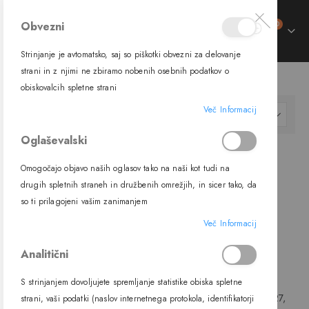
izdelki
Obvezni
0
Preklop
Cart
navigacije
Strinjanje je avtomatsko, saj so piškotki obvezni za delovanje
trani
strani in z njimi ne zbiramo nobenih osebnih podatkov o
SVETILA
ZUNANJA SVETILA
VISEČA SVETILA
trani
obiskovalcih spletne strani
ment
trani
Več Informacij
ment
Nastavi
FILTER
trani
padajočo
ment
Oglaševalski
smer
ment
Omogočajo objavo naših oglasov tako na naši kot tudi na
drugih spletnih straneh in družbenih omrežjih, in sicer tako, da
so ti prilagojeni vašim zanimanjem
Več Informacij
Analitični
S strinjanjem dovoljujete spremljanje statistike obiska spletne
Viseča svetilka 63028, E27, IP54,
Viseča svetilka 63028A, E27,
strani, vaši podatki (naslov internetnega protokola, identifikatorji