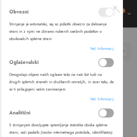
izdelki
Obvezni
0
Preklop
Cart
navigacije
Strinjanje je avtomatsko, saj so piškotki obvezni za delovanje
trani
strani in z njimi ne zbiramo nobenih osebnih podatkov o
VSE
trani
obiskovalcih spletne strani
ment
trani
Več Informacij
ment
Nastavi
FILTER
trani
padajočo
ment
Oglaševalski
smer
trani
ment
Omogočajo objavo naših oglasov tako na naši kot tudi na
ment
drugih spletnih straneh in družbenih omrežjih, in sicer tako, da
so ti prilagojeni vašim zanimanjem
Več Informacij
Analitični
S strinjanjem dovoljujete spremljanje statistike obiska spletne
Viseča svetilka Kelly small, 3 x
strani, vaši podatki (naslov internetnega protokola, identifikatorji