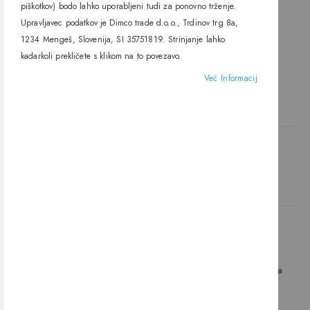
E27, Lodes
piškotkov) bodo lahko uporabljeni tudi za ponovno trženje.
732,00 €
Upravljavec podatkov je Dimco trade d.o.o., Trdinov trg 8a,
1234 Mengeš, Slovenija, SI 35751819. Strinjanje lahko
kadarkoli prekličete s klikom na to povezavo.
Več Informacij
DODAJ V KOŠARICO
Naložbo (Vavčer za digitalni marketing – spletna stran in spletna
trgovina) sofinancirata Republika Slovenija in Evropska unija iz
Evropskega sklada za regionalni razvoj.