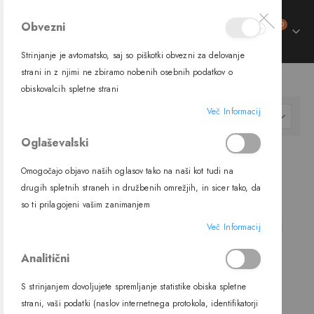
izdelki
Obvezni
0
Preklop
Cart
navigacije
Strinjanje je avtomatsko, saj so piškotki obvezni za delovanje
trani
strani in z njimi ne zbiramo nobenih osebnih podatkov o
SIJALKE
LED SIJALKE
obiskovalcih spletne strani
ment
Več Informacij
Nastavi
FILTER
padajočo
Oglaševalski
smer
Omogočajo objavo naših oglasov tako na naši kot tudi na
drugih spletnih straneh in družbenih omrežjih, in sicer tako, da
so ti prilagojeni vašim zanimanjem
Več Informacij
Analitični
S strinjanjem dovoljujete spremljanje statistike obiska spletne
strani, vaši podatki (naslov internetnega protokola, identifikatorji