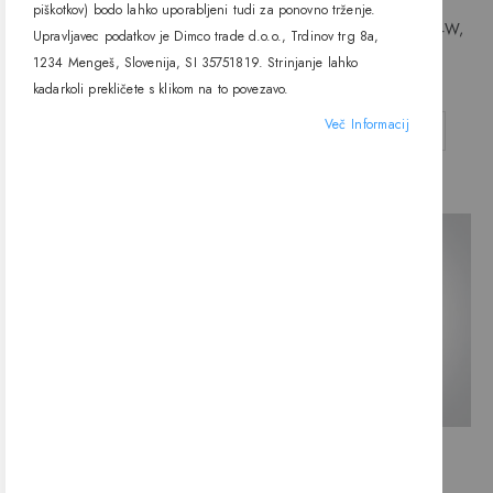
piškotkov) bodo lahko uporabljeni tudi za ponovno trženje.
LED sijalka 7310H, PAR30, E27,
LED sijalka 7103ALG, G9, 4W,
Upravljavec podatkov je Dimco trade d.o.o., Trdinov trg 8a,
10W, 3000K in 4000K, One
3000K, One light
1234 Mengeš, Slovenija, SI 35751819. Strinjanje lahko
light
18,30 €
3,54 €
kadarkoli prekličete s klikom na to povezavo.
Več Informacij
DODAJ V KOŠARICO
DODAJ V KOŠARICO