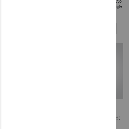
LED sijalka 7315GD, 15W, 45°,
LED sijalka 7106ALGD, 5W, G9,
GU10, 3000K, DIMM, One light
DIMM TRIAC, 3000K, One light
28,06 €
5,98 €
DODAJ V KOŠARICO
DODAJ V KOŠARICO
-27%
LED sijalka 9009L, 9W, T8,
LED sijalka 7315GB, 13W 45°,
3000K, One light
GU10, One light