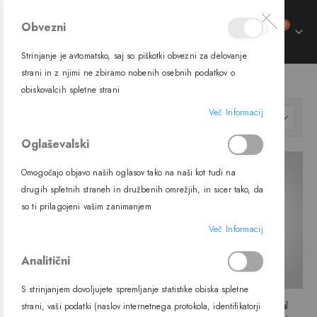
izdelki
Obvezni
0
Preklop
Cart
navigacije
Strinjanje je avtomatsko, saj so piškotki obvezni za delovanje
strani in z njimi ne zbiramo nobenih osebnih podatkov o
SVETILA
NOTRANJA SVETILA
ALU PROFILI
obiskovalcih spletne strani
Več Informacij
Nastavi
FILTER
padajočo
Oglaševalski
smer
Omogočajo objavo naših oglasov tako na naši kot tudi na
drugih spletnih straneh in družbenih omrežjih, in sicer tako, da
so ti prilagojeni vašim zanimanjem
Več Informacij
Analitični
S strinjanjem dovoljujete spremljanje statistike obiska spletne
ALU profil 7910A + PC opal
ALU profil 7910 + PC opal
strani, vaši podatki (naslov internetnega protokola, identifikatorji