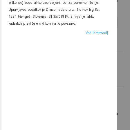
difuzor, 2metra, One light
difuzor, 2 metra, One light
piškotkov) bodo lahko uporabljeni tudi za ponovno trženje.
85,40 €
73,20 €
Upravljavec podatkov je Dimco trade d.o.o., Trdinov trg 8a,
1234 Mengeš, Slovenija, SI 35751819. Strinjanje lahko
DODAJ V KOŠARICO
kadarkoli prekličete s klikom na to povezavo.
Več Informacij
DODAJ V KOŠARICO
Naložbo (Vavčer za digitalni marketing – spletna stran in spletna
trgovina) sofinancirata Republika Slovenija in Evropska unija iz
Evropskega sklada za regionalni razvoj.