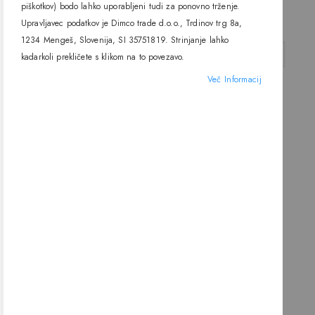
Malmbergs
11W, 350mA, One light
piškotkov) bodo lahko uporabljeni tudi za ponovno trženje.
43,92 €
Akcijska
23,51 €
Upravljavec podatkov je Dimco trade d.o.o., Trdinov trg 8a,
45,14 €
cena
1234 Mengeš, Slovenija, SI 35751819. Strinjanje lahko
DODAJ V KOŠARICO
DODAJ V KOŠARICO
kadarkoli prekličete s klikom na to povezavo.
Več Informacij
-18%
LED dimmer 230V 4-100W,
Linea light
Akcijska
135,05 €
164,70 €
cena
DODAJ V KOŠARICO