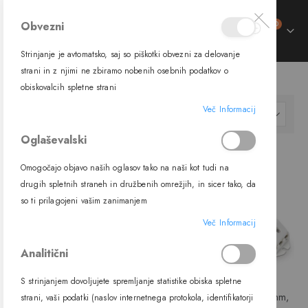
izdelki
Obvezni
0
Preklop
Cart
navigacije
Strinjanje je avtomatsko, saj so piškotki obvezni za delovanje
strani in z njimi ne zbiramo nobenih osebnih podatkov o
SVETILA
DODATKI
DIMMERJI
obiskovalcih spletne strani
Več Informacij
Nastavi
FILTER
padajočo
Oglaševalski
smer
-48%
Omogočajo objavo naših oglasov tako na naši kot tudi na
drugih spletnih straneh in družbenih omrežjih, in sicer tako, da
so ti prilagojeni vašim zanimanjem
Več Informacij
Analitični
S strinjanjem dovoljujete spremljanje statistike obiska spletne
LED Dimmer, 230V, 1-150W,
LED napajalnik 89011D, dimm,
strani, vaši podatki (naslov internetnega protokola, identifikatorji