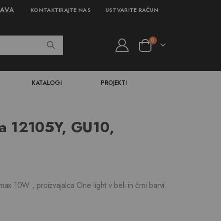
JAVA
KONTAKTIRAJTE NAS
USTVARITE RAČUN
izdelki
0
Cart
KATALOGI
PROJEKTI
ka 12105Y, GU10,
ax 10W , proizvajalca One light v beli in črni barvi