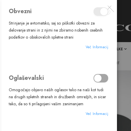
Obvezni
Strinjanje je avtomatsko, saj so piškotki obvezni za
delovanje strani in z njimi ne zbiramo nobenih osebnih
podatkov o obiskovalcih spletne strani
Več Informacij
DOMOV
SVETILA
SIJALKE
STROPNA SVETILKA 12105Y, GU10, ONE LIGHT
Preskoči
Oglaševalski
na
konec
Omogočajo objavo naših oglasov tako na naši kot tudi
galerije
na drugih spletnih straneh in družbenih omrežjih, in sicer
slik
tako, da so ti prilagojeni vašim zanimanjem
Več Informacij