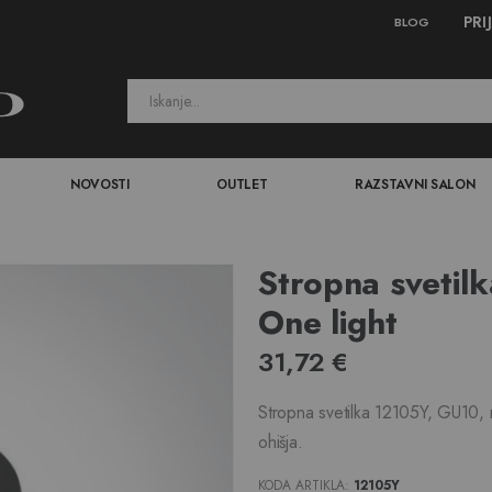
PRI
BLOG
NOVOSTI
OUTLET
RAZSTAVNI SALON
Stropna svetil
One light
31,72 €
Stropna svetilka 12105Y, GU10, m
ohišja.
KODA ARTIKLA
12105Y