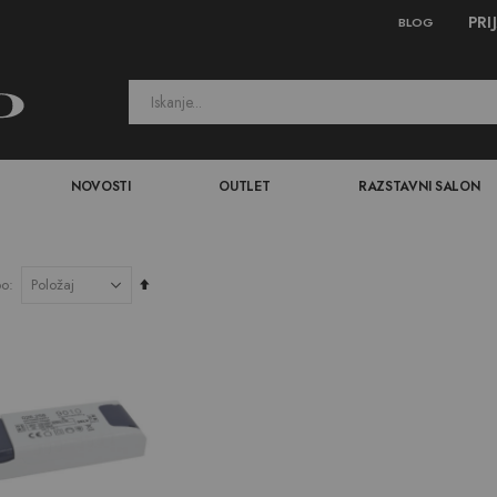
PRI
BLOG
NOVOSTI
OUTLET
RAZSTAVNI SALON
Nastavi
po
padajočo
smer