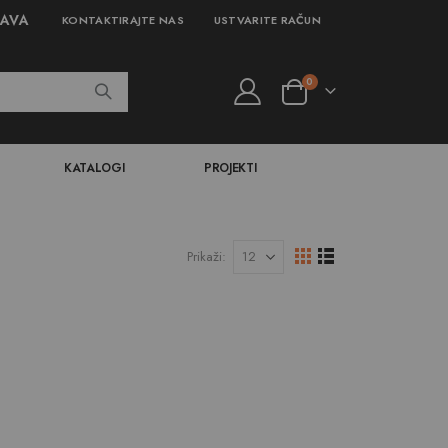
JAVA
KONTAKTIRAJTE NAS
USTVARITE RAČUN
izdelki
0
Cart
KATALOGI
PROJEKTI
Prikaži
Prikaži
Mreža
Seznam
kot