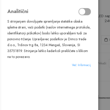
Analitični
PROIZVAJALEC
LED nap
item
24V
9010
1
S strinjanjem dovoljujete spremljanje statistike obiska
spletne strani, vaši podatki (naslov internetnega protokola,
identifikatorji piškotkov) bodo lahko uporabljeni tudi za
ponovno trženje. Upravljavec podatkov je Dimco trade
d.o.o., Trdinov trg 8a, 1234 Mengeš, Slovenija, SI
35751819. Strinjanje lahko kadarkoli prekličete s klikom
na to povezavo.
Prikaži
Več Informacij