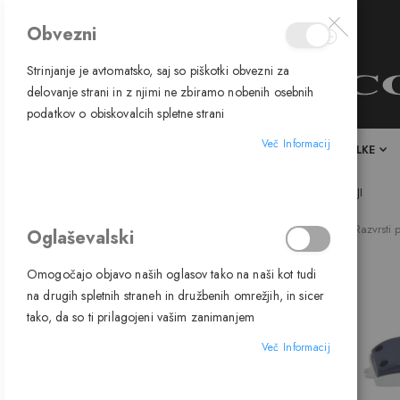
Obvezni
Strinjanje je avtomatsko, saj so piškotki obvezni za
delovanje strani in z njimi ne zbiramo nobenih osebnih
podatkov o obiskovalcih spletne strani
Več Informacij
DOMOV
SVETILA
SIJALKE
SVETILA
DODATKI
TRANSFORMATORJI
Razvrsti 
Oglaševalski
ZDAJ NAKUPUJE PO
Odstrani
PROIZVAJALEC
9010
Omogočajo objavo naših oglasov tako na naši kot tudi
ta
na drugih spletnih straneh in družbenih omrežjih, in sicer
Počisti vse
element
tako, da so ti prilagojeni vašim zanimanjem
Več Informacij
CENA