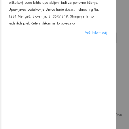
light
light
piškotkov) bodo lahko uporabljeni tudi za ponovno trženje.
43,92 €
32,94 €
Upravljavec podatkov je Dimco trade d.o.o., Trdinov trg 8a,
1234 Mengeš, Slovenija, SI 35751819. Strinjanje lahko
kadarkoli prekličete s klikom na to povezavo.
Več Informacij
DODAJ V KOŠARICO
DODAJ V KOŠARICO
Stenska svetilka 6017A, G9, One
Stenska svetilka 6030, G9, One
light
light