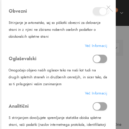
izdelki
Obvezni
0
Preklop
Cart
navigacije
Strinjanje je avtomatsko, saj so piškotki obvezni za delovanje
trani
strani in z njimi ne zbiramo nobenih osebnih podatkov o
SVETILA
NOTRANJA SVETILA
STENSKA SVETILA
trani
obiskovalcih spletne strani
ment
Več Informacij
ment
Nastavi
FILTER
padajočo
Oglaševalski
smer
Omogočajo objavo naših oglasov tako na naši kot tudi na
drugih spletnih straneh in družbenih omrežjih, in sicer tako, da
so ti prilagojeni vašim zanimanjem
Več Informacij
Analitični
S strinjanjem dovoljujete spremljanje statistike obiska spletne
Stenska svetilka 60056, G9, One
Stenska svetilka 6017, G9, One
strani, vaši podatki (naslov internetnega protokola, identifikatorji