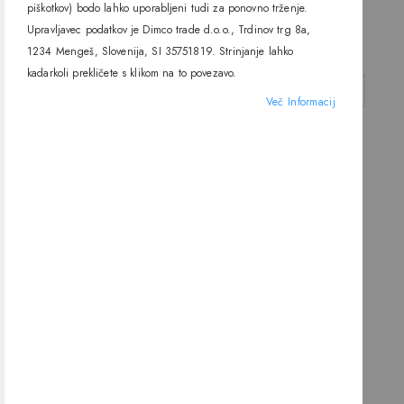
1.1W 24Vdc, Novantadieci
24Vdc, Novantadieci
piškotkov) bodo lahko uporabljeni tudi za ponovno trženje.
91,50 €
91,50 €
Upravljavec podatkov je Dimco trade d.o.o., Trdinov trg 8a,
1234 Mengeš, Slovenija, SI 35751819. Strinjanje lahko
kadarkoli prekličete s klikom na to povezavo.
DODAJ V KOŠARICO
DODAJ V KOŠARICO
Več Informacij
Vgradna LED svetilka 4205C, 2W
24Vdc, Novantadieci
91,50 €