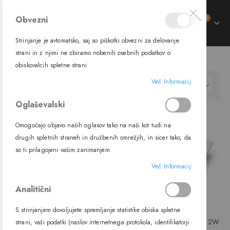
izdelki
Obvezni
0
Preklop
Cart
navigacije
Strinjanje je avtomatsko, saj so piškotki obvezni za delovanje
trani
strani in z njimi ne zbiramo nobenih osebnih podatkov o
SVETILA
NOTRANJA SVETILA
STENSKA SVETILA
obiskovalcih spletne strani
ment
Več Informacij
Nastavi
FILTER
padajočo
Oglaševalski
smer
Omogočajo objavo naših oglasov tako na naši kot tudi na
drugih spletnih straneh in družbenih omrežjih, in sicer tako, da
so ti prilagojeni vašim zanimanjem
Več Informacij
Analitični
S strinjanjem dovoljujete spremljanje statistike obiska spletne
Vgradna LED svetilka 4205A,
Vgradna LED svetilka 4205B, 2W
strani, vaši podatki (naslov internetnega protokola, identifikatorji