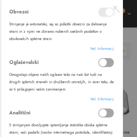
izdelki
Obvezni
0
Preklop
Cart
navigacije
Strinjanje je avtomatsko, saj so piškotki obvezni za delovanje
trani
strani in z njimi ne zbiramo nobenih osebnih podatkov o
SVETILA
NOTRANJA SVETILA
STENSKA SVETILA
obiskovalcih spletne strani
ment
Več Informacij
Nastavi
FILTER
padajočo
Oglaševalski
smer
-16%
-25%
Omogočajo objavo naših oglasov tako na naši kot tudi na
drugih spletnih straneh in družbenih omrežjih, in sicer tako, da
so ti prilagojeni vašim zanimanjem
Več Informacij
Analitični
S strinjanjem dovoljujete spremljanje statistike obiska spletne
Stenska LED svetilka Skinny, 12W
Stenska svetilka Curve, R7s, Linea
strani, vaši podatki (naslov internetnega protokola, identifikatorji