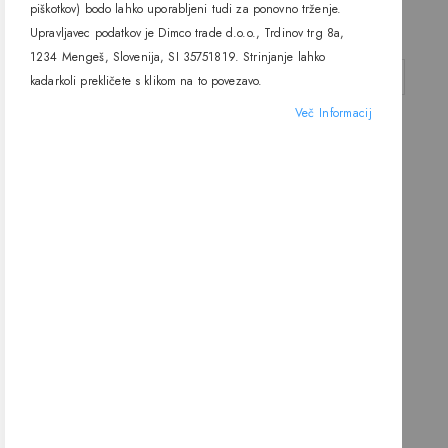
3000K, Linea light
Light
piškotkov) bodo lahko uporabljeni tudi za ponovno trženje.
Akcijska
245,10 €
Akcijska
81,44 €
Upravljavec podatkov je Dimco trade d.o.o., Trdinov trg 8a,
292,80 €
108,58 €
cena
cena
1234 Mengeš, Slovenija, SI 35751819. Strinjanje lahko
DODAJ V KOŠARICO
DODAJ V KOŠARICO
kadarkoli prekličete s klikom na to povezavo.
Več Informacij
-50%
Stenska LED svetilka Mille 7838,
11W, 3000K, Linea Light
Akcijska
75,64 €
151,28 €
cena
DODAJ V KOŠARICO