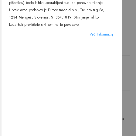
42W, CCTV 3000K/4000K,
piškotkov) bodo lahko uporabljeni tudi za ponovno trženje.
One light
286,70 €
Upravljavec podatkov je Dimco trade d.o.o., Trdinov trg 8a,
1234 Mengeš, Slovenija, SI 35751819. Strinjanje lahko
kadarkoli prekličete s klikom na to povezavo.
Več Informacij
DODAJ V KOŠARICO
Naložbo (Vavčer za digitalni marketing – spletna stran in spletna
trgovina) sofinancirata Republika Slovenija in Evropska unija iz
Evropskega sklada za regionalni razvoj.