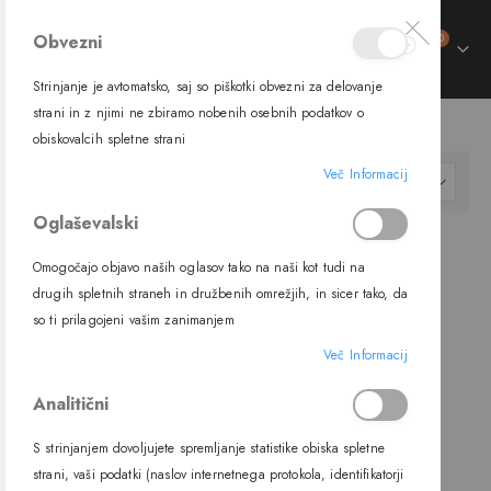
izdelki
Obvezni
0
Preklop
Cart
navigacije
Strinjanje je avtomatsko, saj so piškotki obvezni za delovanje
trani
strani in z njimi ne zbiramo nobenih osebnih podatkov o
SVETILA
NOTRANJA SVETILA
VISEČA SVETILA
obiskovalcih spletne strani
ment
Več Informacij
Nastavi
FILTER
padajočo
Oglaševalski
smer
Omogočajo objavo naših oglasov tako na naši kot tudi na
drugih spletnih straneh in družbenih omrežjih, in sicer tako, da
so ti prilagojeni vašim zanimanjem
Več Informacij
Analitični
S strinjanjem dovoljujete spremljanje statistike obiska spletne
Viseča LED svetilka 62142NB,
strani, vaši podatki (naslov internetnega protokola, identifikatorji