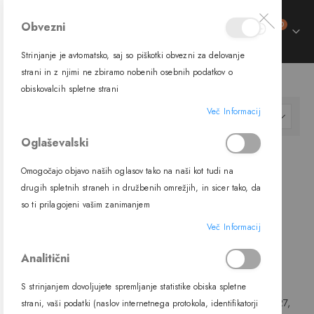
izdelki
Obvezni
0
Preklop
Cart
navigacije
Strinjanje je avtomatsko, saj so piškotki obvezni za delovanje
trani
strani in z njimi ne zbiramo nobenih osebnih podatkov o
SVETILA
ZUNANJA SVETILA
VISEČA SVETILA
trani
obiskovalcih spletne strani
ment
trani
Več Informacij
ment
Nastavi
FILTER
trani
padajočo
ment
Oglaševalski
smer
trani
ment
Omogočajo objavo naših oglasov tako na naši kot tudi na
ment
drugih spletnih straneh in družbenih omrežjih, in sicer tako, da
so ti prilagojeni vašim zanimanjem
Več Informacij
Analitični
S strinjanjem dovoljujete spremljanje statistike obiska spletne
Viseča svetilka 63028, E27, IP54,
Viseča svetilka 63028A, E27,
strani, vaši podatki (naslov internetnega protokola, identifikatorji