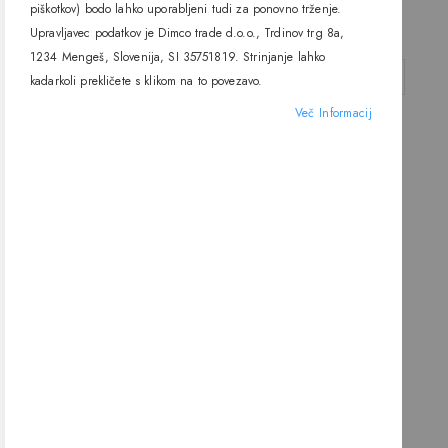
One light
IP54, One light
piškotkov) bodo lahko uporabljeni tudi za ponovno trženje.
176,90 €
195,20 €
Upravljavec podatkov je Dimco trade d.o.o., Trdinov trg 8a,
1234 Mengeš, Slovenija, SI 35751819. Strinjanje lahko
DODAJ V KOŠARICO
DODAJ V KOŠARICO
kadarkoli prekličete s klikom na to povezavo.
Več Informacij
Viseča svetilka 63028B, E27,
IP54, One light
225,70 €
DODAJ V KOŠARICO