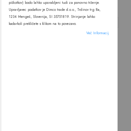
One light
IP54, One light
piškotkov) bodo lahko uporabljeni tudi za ponovno trženje.
176,90 €
195,20 €
Upravljavec podatkov je Dimco trade d.o.o., Trdinov trg 8a,
1234 Mengeš, Slovenija, SI 35751819. Strinjanje lahko
DODAJ V KOŠARICO
DODAJ V KOŠARICO
kadarkoli prekličete s klikom na to povezavo.
Več Informacij
Viseča svetilka 63028B, E27,
IP54, One light
225,70 €
DODAJ V KOŠARICO