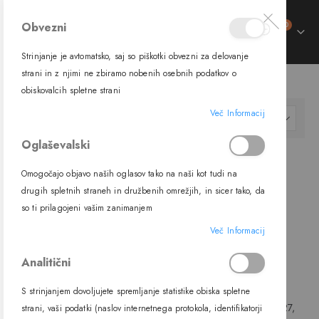
izdelki
Obvezni
0
Preklop
Cart
navigacije
Strinjanje je avtomatsko, saj so piškotki obvezni za delovanje
trani
strani in z njimi ne zbiramo nobenih osebnih podatkov o
SVETILA
ZUNANJA SVETILA
VISEČA SVETILA
trani
obiskovalcih spletne strani
ment
trani
Več Informacij
ment
Nastavi
FILTER
padajočo
ment
Oglaševalski
smer
Omogočajo objavo naših oglasov tako na naši kot tudi na
drugih spletnih straneh in družbenih omrežjih, in sicer tako, da
so ti prilagojeni vašim zanimanjem
Več Informacij
Analitični
S strinjanjem dovoljujete spremljanje statistike obiska spletne
Viseča svetilka 63028, E27, IP54,
Viseča svetilka 63028A, E27,
strani, vaši podatki (naslov internetnega protokola, identifikatorji