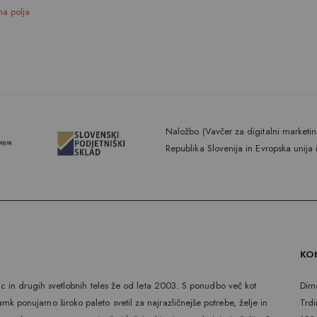
Naložbo (Vavčer za digitalni marketing
Republika Slovenija in Evropska unija 
KO
rnic in drugih svetlobnih teles že od leta 2003. S ponudbo več kot
Dimc
mk ponujamo široko paleto svetil za najrazličnejše potrebe, želje in
Trdi