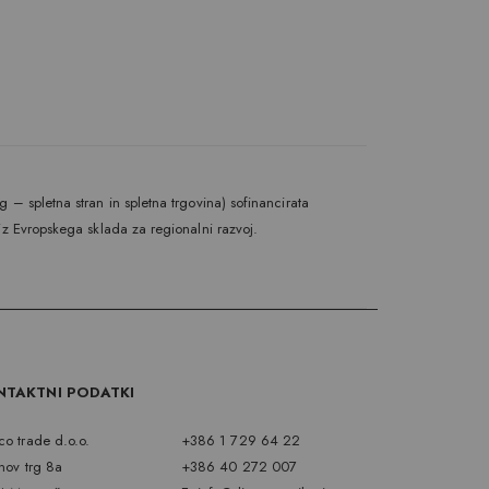
 – spletna stran in spletna trgovina) sofinancirata
iz Evropskega sklada za regionalni razvoj.
NTAKTNI PODATKI
o trade d.o.o.
+386 1 729 64 22
nov trg 8a
+386 40 272 007