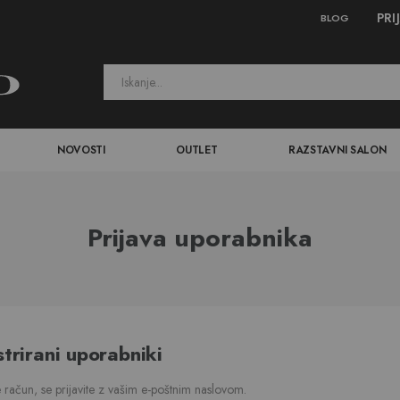
PRI
BLOG
NOVOSTI
OUTLET
RAZSTAVNI SALON
Prijava uporabnika
trirani uporabniki
 račun, se prijavite z vašim e-poštnim naslovom.