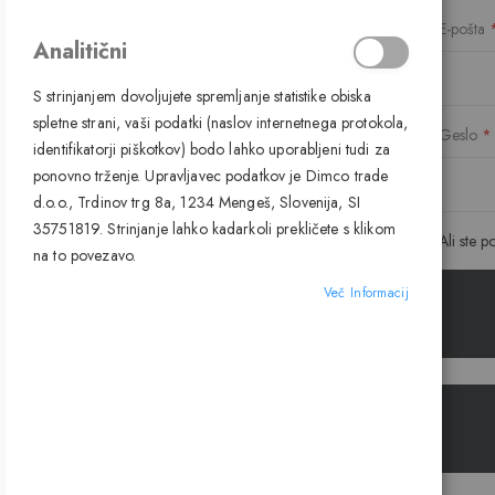
E-pošta
Analitični
S strinjanjem dovoljujete spremljanje statistike obiska
spletne strani, vaši podatki (naslov internetnega protokola,
Geslo
identifikatorji piškotkov) bodo lahko uporabljeni tudi za
ponovno trženje. Upravljavec podatkov je Dimco trade
d.o.o., Trdinov trg 8a, 1234 Mengeš, Slovenija, SI
35751819. Strinjanje lahko kadarkoli prekličete s klikom
Ali ste p
na to povezavo.
Več Informacij