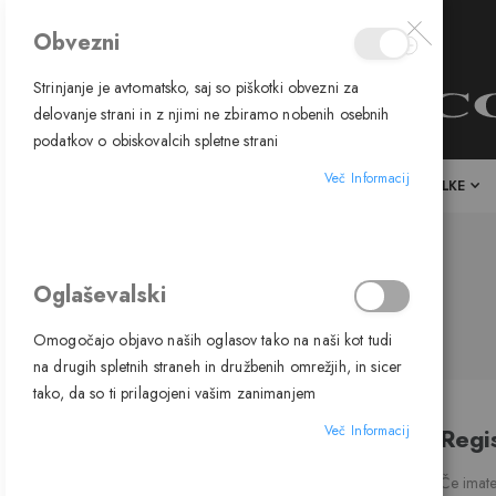
Obvezni
Strinjanje je avtomatsko, saj so piškotki obvezni za
delovanje strani in z njimi ne zbiramo nobenih osebnih
podatkov o obiskovalcih spletne strani
Več Informacij
DOMOV
SVETILA
SIJALKE
Oglaševalski
Omogočajo objavo naših oglasov tako na naši kot tudi
na drugih spletnih straneh in družbenih omrežjih, in sicer
tako, da so ti prilagojeni vašim zanimanjem
Regis
Več Informacij
Če imate